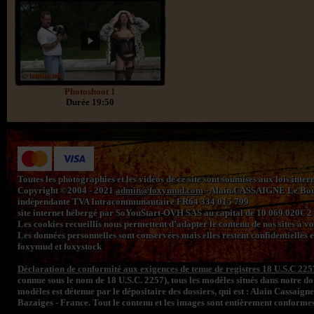
Photoshoot 1
Durée 19:50
Toutes les photographies et les vidéos de ce site sont soumises aux lois inte
Copyright ©2004 - 2021
admin@foxymud.com
- Alain.CASSAIGNE Le Bourg
indépendante TVA Intracommunautaire FR64 334 015 799
site internet hébergé par SoYouStart-OVH SAS au capital de 10 069 020€
Les cookies recueillis nous permettent d’adapter le contenu de nos sites à vos 
Les données personnelles sont conservées mais elles restent confidentielles e
foxymud et foxystock
Déclaration de conformité aux exigences de tenue de registres 18 U.S.C 225
connue sous le nom de 18 U.S.C. 2257), tous les modèles situés dans notre 
modèles est détenue par le dépositaire des dossiers, qui est : Alain Cassaign
Bazaiges - France. Tout le contenu et les images sont entièrement conformes