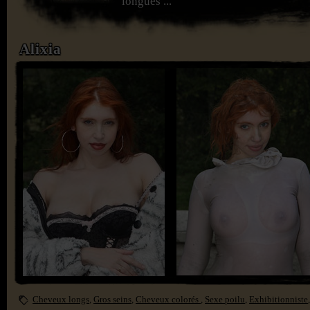
longues ...
Alixia
Cheveux longs
,
Gros seins
,
Cheveux colorés
,
Sexe poilu
,
Exhibitionniste