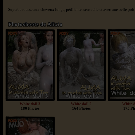
Superbe rousse aux cheveux longs, pétillante, sensuelle et avec une belle poit
Photoshoots de Alixia
White doll 3
White doll 2
White d
180 Photos
164 Photos
175 Ph