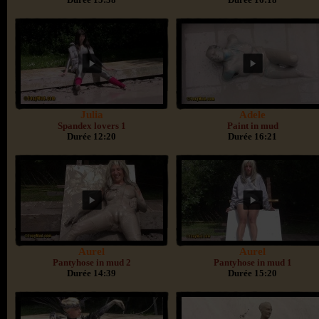
Julia
Adele
Spandex lovers 1
Paint in mud
Durée 12:20
Durée 16:21
Aurel
Aurel
Pantyhose in mud 2
Pantyhose in mud 1
Durée 14:39
Durée 15:20