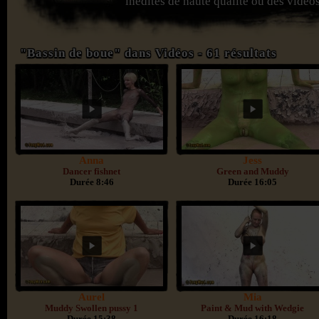
inédites de haute qualité ou des vidéos
"Bassin de boue" dans Vidéos - 61 résultats
Anna
Jess
Dancer fishnet
Green and Muddy
Durée 8:46
Durée 16:05
Aurel
Mia
Muddy Swollen pussy 1
Paint & Mud with Wedgie
Durée 15:38
Durée 16:18