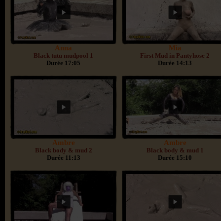
Anna
Mia
Black tutu mudpool 1
First Mud in Pantyhose 2
Durée 17:05
Durée 14:13
Ambre
Ambre
Black body & mud 2
Black body & mud 1
Durée 11:13
Durée 15:10