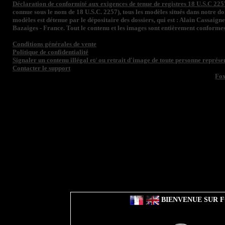
Déclaration de conformité aux exigences de tenue de registres 18 U.S.C 225
connue sous le nom de 18 U.S.C. 2257), tous les modèles situés dans notre 
modèles est détenue par le dépositaire des dossiers, qui est : Alain Cassaign
Bazaiges - France. Tout le contenu et les images sont entièrement conformes
Conditions générales de vente
Politique de confidentialité
Signaler un contenu illégal et/ ou retrait d'image de toute personne représen
Contacter le support
Fo
BIENVENUE SUR F