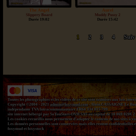
The Angel
Aurel
Slippery Board
Muddy Pussy 2
Durée 19:02
Durée 15:42
1
2
3
4
Suiv
Toutes les photographies et les vidéos de ce site sont soumises aux lois inte
Copyright ©2004 - 2021
admin@foxymud.com
- Alain.CASSAIGNE Le Bourg
indépendante TVA Intracommunautaire FR64 334 015 799
site internet hébergé par SoYouStart-OVH SAS au capital de 10 069 020€
Les cookies recueillis nous permettent d’adapter le contenu de nos sites à vos 
Les données personnelles sont conservées mais elles restent confidentielles e
foxymud et foxystock