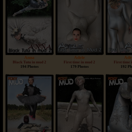
Anna
Adele
Ade
Black Tutu in mud 2
First time in mud 2
First time
194 Photos
179 Photos
192 Ph