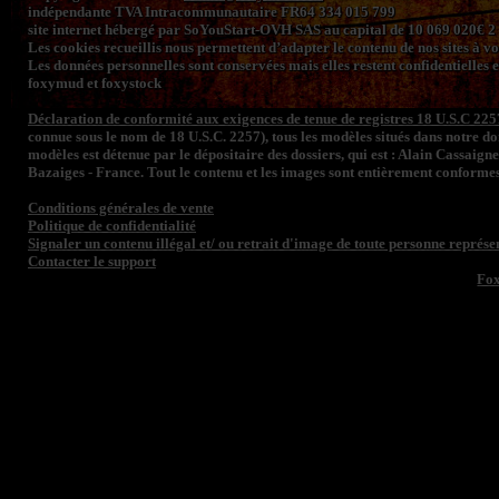
indépendante TVA Intracommunautaire FR64 334 015 799
site internet hébergé par SoYouStart-OVH SAS au capital de 10 069 020€
Les cookies recueillis nous permettent d’adapter le contenu de nos sites à vos 
Les données personnelles sont conservées mais elles restent confidentielles e
foxymud et foxystock
Déclaration de conformité aux exigences de tenue de registres 18 U.S.C 225
connue sous le nom de 18 U.S.C. 2257), tous les modèles situés dans notre 
modèles est détenue par le dépositaire des dossiers, qui est : Alain Cassaign
Bazaiges - France. Tout le contenu et les images sont entièrement conformes
Conditions générales de vente
Politique de confidentialité
Signaler un contenu illégal et/ ou retrait d'image de toute personne représen
Contacter le support
Fo