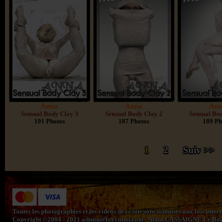
Anna
Anna
An
Sensual Body Clay 3
Sensual Body Clay 2
Sensual Bo
191 Photos
187 Photos
189 Ph
1
2
Suiv >>
Toutes les photographies et les vidéos de ce site sont soumises aux lois inte
Copyright ©2004 - 2021
admin@foxymud.com
- Alain.CASSAIGNE Le Bourg