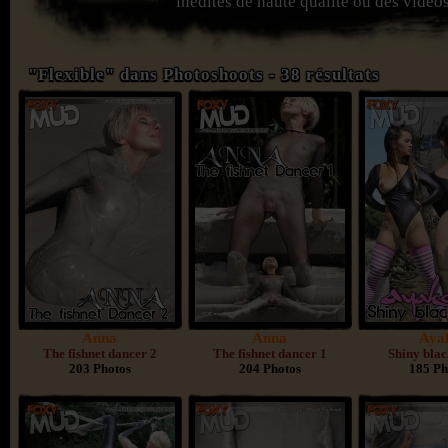
inédites de haute qualité ou des vidéos
"Flexible" dans Photoshoots - 38 résultats
Anna
Anna
Aya
The fishnet dancer 2
The fishnet dancer 1
Shiny bla
203 Photos
204 Photos
185 Ph