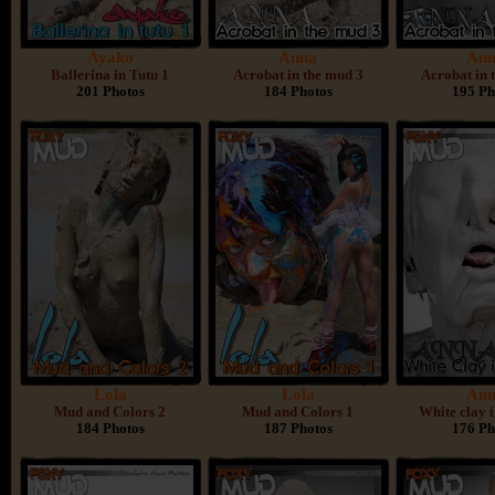
Ayako
Anna
An
Ballerina in Tutu 1
Acrobat in the mud 3
Acrobat in 
201 Photos
184 Photos
195 Ph
Lola
Lola
An
Mud and Colors 2
Mud and Colors 1
White clay i
184 Photos
187 Photos
176 Ph