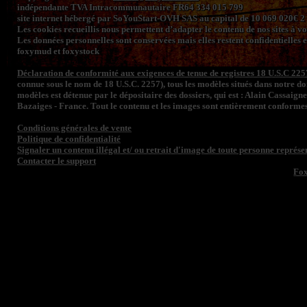
indépendante TVA Intracommunautaire FR64 334 015 799
site internet hébergé par SoYouStart-OVH SAS au capital de 10 069 020€
Les cookies recueillis nous permettent d’adapter le contenu de nos sites à vos 
Les données personnelles sont conservées mais elles restent confidentielles e
foxymud et foxystock
Déclaration de conformité aux exigences de tenue de registres 18 U.S.C 225
connue sous le nom de 18 U.S.C. 2257), tous les modèles situés dans notre 
modèles est détenue par le dépositaire des dossiers, qui est : Alain Cassaign
Bazaiges - France. Tout le contenu et les images sont entièrement conformes
Conditions générales de vente
Politique de confidentialité
Signaler un contenu illégal et/ ou retrait d'image de toute personne représen
Contacter le support
Fo