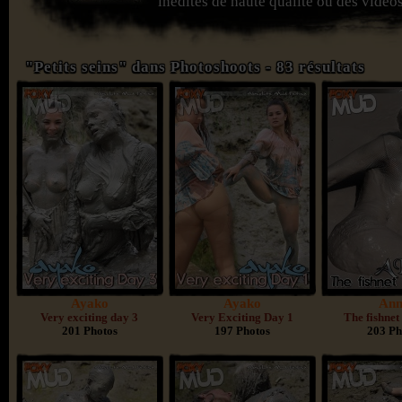
inédites de haute qualité ou des vidéos
"Petits seins" dans Photoshoots - 83 résultats
Ayako
Ayako
An
Very exciting day 3
Very Exciting Day 1
The fishnet
201 Photos
197 Photos
203 Ph