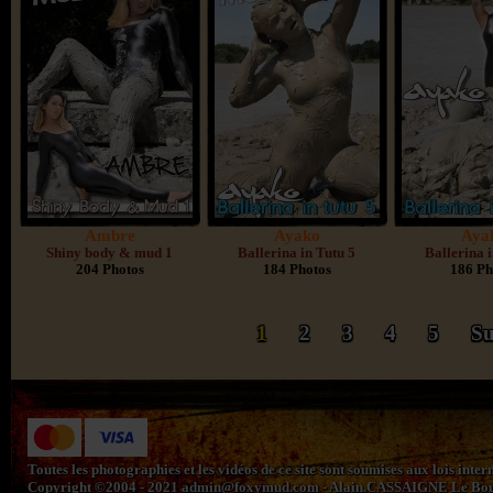
Ambre
Ayako
Aya
Shiny body & mud 1
Ballerina in Tutu 5
Ballerina 
204 Photos
184 Photos
186 Ph
1
2
3
4
5
Su
Toutes les photographies et les vidéos de ce site sont soumises aux lois inte
Copyright ©2004 - 2021
admin@foxymud.com
- Alain.CASSAIGNE Le Bourg