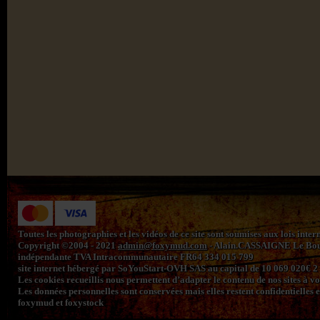
Toutes les photographies et les vidéos de ce site sont soumises aux lois inte
Copyright ©2004 - 2021
admin@foxymud.com
- Alain.CASSAIGNE Le Bourg
indépendante TVA Intracommunautaire FR64 334 015 799
site internet hébergé par SoYouStart-OVH SAS au capital de 10 069 020€
Les cookies recueillis nous permettent d’adapter le contenu de nos sites à vos 
Les données personnelles sont conservées mais elles restent confidentielles e
foxymud et foxystock