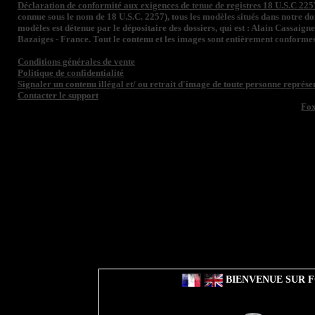
Déclaration de conformité aux exigences de tenue de registres 18 U.S.C 225
connue sous le nom de 18 U.S.C. 2257), tous les modèles situés dans notre 
modèles est détenue par le dépositaire des dossiers, qui est : Alain Cassaign
Bazaiges - France. Tout le contenu et les images sont entièrement conformes
Conditions générales de vente
Politique de confidentialité
Signaler un contenu illégal et/ ou retrait d'image de toute personne représen
Contacter le support
Fo
BIENVENUE SUR F