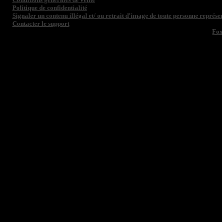
Politique de confidentialité
Signaler un contenu illégal et/ ou retrait d'image de toute personne représen
Contacter le support
Fo