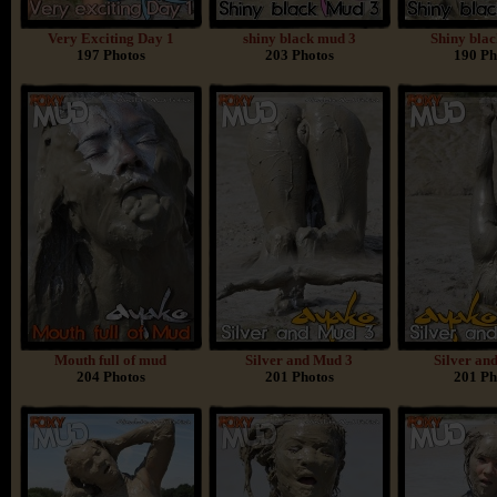
Very Exciting Day 1
shiny black mud 3
Shiny bla
197 Photos
203 Photos
190 Ph
Mouth full of mud
Silver and Mud 3
Silver an
204 Photos
201 Photos
201 Ph