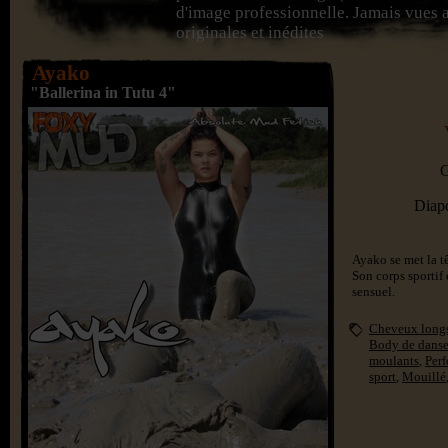
d'image professionnelle. Jamais vues a
originales et inédites
Ayako
"Ballerina in Tutu 4"
G
Diap
Ayako se met la tê
Son corps sportif e
sensuel.
Cheveux long
Body de dans
moulants
,
Per
sport
,
Mouillé