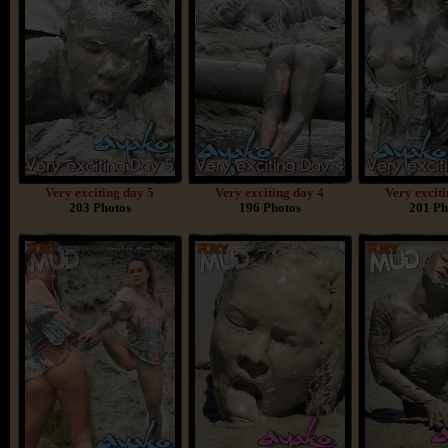
Very exciting day 5
Very exciting day 4
Very excit
203 Photos
196 Photos
201 Ph