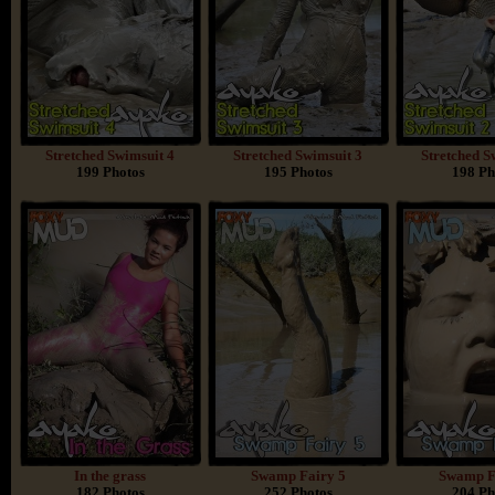
Stretched Swimsuit 4
Stretched Swimsuit 3
Stretched S
199 Photos
195 Photos
198 Ph
In the grass
Swamp Fairy 5
Swamp F
182 Photos
252 Photos
204 Ph