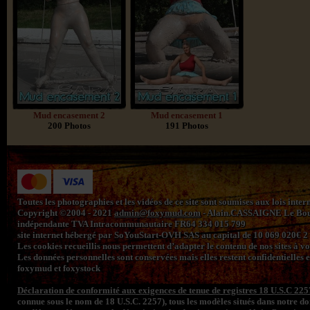
Mud encasement 2
Mud encasement 1
200 Photos
191 Photos
Toutes les photographies et les vidéos de ce site sont soumises aux lois inte
Copyright ©2004 - 2021
admin@foxymud.com
- Alain.CASSAIGNE Le Bourg
indépendante TVA Intracommunautaire FR64 334 015 799
site internet hébergé par SoYouStart-OVH SAS au capital de 10 069 020€
Les cookies recueillis nous permettent d’adapter le contenu de nos sites à vos 
Les données personnelles sont conservées mais elles restent confidentielles e
foxymud et foxystock
Déclaration de conformité aux exigences de tenue de registres 18 U.S.C 225
connue sous le nom de 18 U.S.C. 2257), tous les modèles situés dans notre 