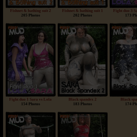
Fishnet & bathing suit 2
Fishnet & bathing suit 1
Fight duo 3 S
205 Photos
202 Photos
173 Ph
Fight duo 1 Sara vs Lola
Black spandex 2
Black sp
154 Photos
183 Photos
174 Ph