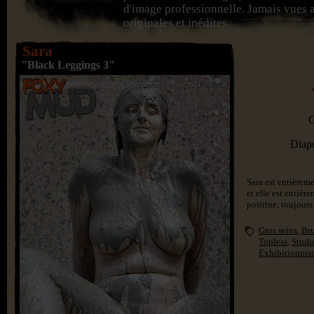
d'image professionnelle. Jamais vues a
originales et inédites
Sara
"Black Leggings 3"
G
Diap
Sara est entièreme
et elle est entière
poitrine, toujours
Gros seins
,
Br
Topless
,
Studi
Exhibitionnis