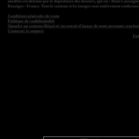
modèles est détenue par le dépositaire des dossiers, qui est : Alain Cassaign
Bazaiges - France. Tout le contenu et les images sont entièrement conformes
Conditions générales de vente
Politique de confidentialité
Signaler un contenu illégal et/ ou retrait d'image de toute personne représen
Contacter le support
Fo