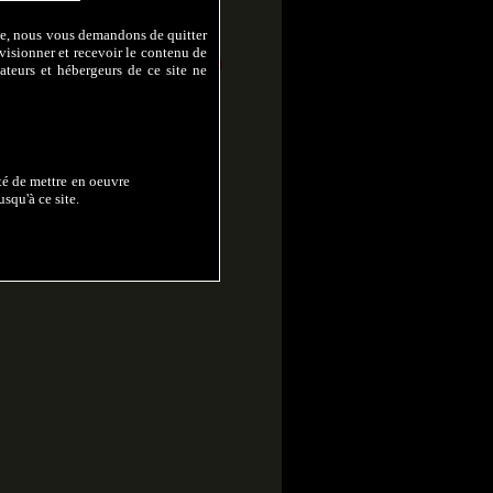
Very exciting day 4
Very exciting day 2
lte, nous vous demandons de quitter
Very Exciting Day 1
visionner et recevoir le contenu de
Black dress & pantyhose 4
ateurs et hébergeurs de ce site ne
Green and Muddy
Sexy in black 4
The fishnet dancer 2
Muddy down Jacket 4
Sexy in black 1
Muddy down Jacket 3
Sexy in black 2
ité de mettre en oeuvre
Muddy Down Jacket 1
squ'à ce site.
The fishnet dancer 1