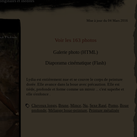
originales et inédites
Mise à jour du 04 Mars 2016
Voir les 163 photos
Galerie photo
(HTML)
Diaporama cinématique
(Flash)
Lydia est entièrement nue et se couvre le corps de peinture
dorée. Elle avance dans la boue avec précaution. Elle est
tiède, profonde et forme comme un miroir ... c'est superbe et
elle s'enfonce .
Cheveux longs
,
Brune
,
Mince
,
Nu
,
Sexe Rasé
,
Porno
,
Boue
profonde
,
Mélange boue-peinture
,
Peinture métalisée