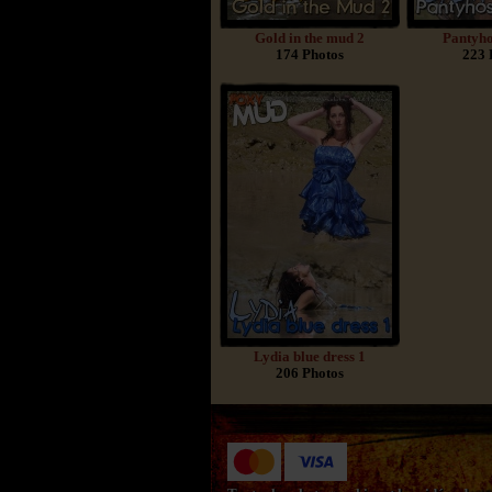
Gold in the mud 2
Pantyho
174 Photos
223 
Lydia blue dress 1
206 Photos