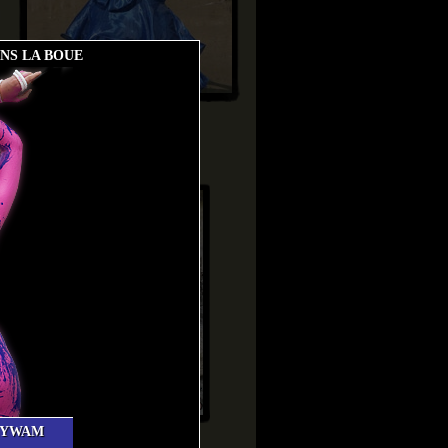
ANS LA BOUE
Lydia
Top photoshoots
Very exciting day 5
XYWAM
Very exciting day 3