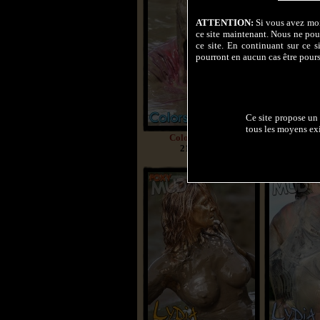
ATTENTION:
Si vous avez moin
ce site maintenant. Nous ne pouv
ce site. En continuant sur ce s
pourront en aucun cas être pours
Ce site propose un 
tous les moyens exi
Colors in mud 2
Colors
211 Photos
201 