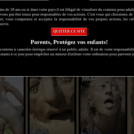
s de 18 ans ou si dans votre pays il est illégal de visualiser du contenu pour adu
ons pas être tenus pour responsables de vos actions. C'est vous qui choisissez de 
ite, vous comprenez et acceptez la responsabilité de vos propres actions, les cré
uivis.
QUITTER CE SITE
Parents, Protégez vos enfants!
contenu à caractère érotique réservé à un public adulte. Il est de votre responsabil
stants à ce jour pour empêcher un mineur d'utiliser votre ordinateur pour parvenir ju
 in mud 1
Gold in the mud 4
Gold in the mud 3
Photos
177 Photos
185 Photos