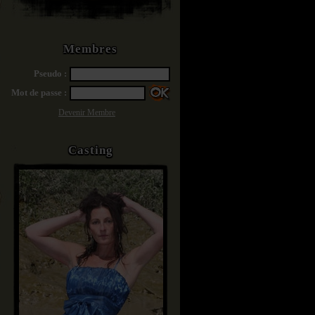
Membres
Pseudo :
Mot de passe :
Devenir Membre
Casting