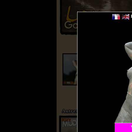
B
Autres Photoshoots de Lydia