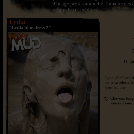
d'image professionnelle. Jamais vues a
originales et inédites
Lydia
"Lydia blue dress 2"
G
Diap
Lydia s'enfonce en
retire sa robe, el
dans la boue ...
Cheveux long
soirées
,
Boue 