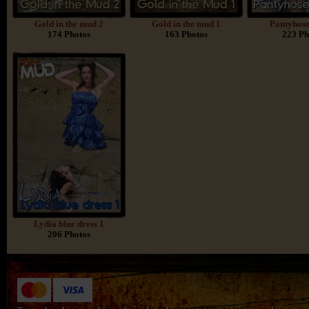
Gold in the mud 2
Gold in the mud 1
Pantyhose
174 Photos
163 Photos
223 Ph
Lydia blue dress 1
206 Photos