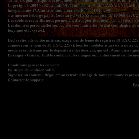
Toutes les photographies et les vidéos de ce site sont soumises aux lois inte
Copyright ©2004 - 2021
admin@foxymud.com
- Alain.CASSAIGNE Le Bourg
indépendante TVA Intracommunautaire FR64 334 015 799
site internet hébergé par SoYouStart-OVH SAS au capital de 10 069 020€
Les cookies recueillis nous permettent d’adapter le contenu de nos sites à vos 
Les données personnelles sont conservées mais elles restent confidentielles e
foxymud et foxystock
Déclaration de conformité aux exigences de tenue de registres 18 U.S.C 225
connue sous le nom de 18 U.S.C. 2257), tous les modèles situés dans notre 
modèles est détenue par le dépositaire des dossiers, qui est : Alain Cassaign
Bazaiges - France. Tout le contenu et les images sont entièrement conformes
Conditions générales de vente
Politique de confidentialité
Signaler un contenu illégal et/ ou retrait d'image de toute personne représen
Contacter le support
Fo