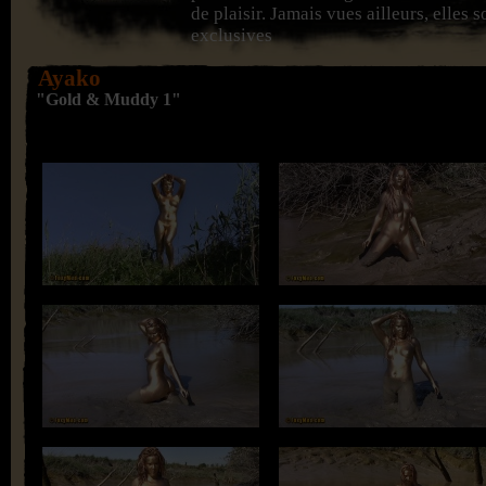
de plaisir. Jamais vues ailleurs, elles 
exclusives
Ayako
"Gold & Muddy 1"
You need to
upgrade your Flash Player to version 9 or newer
.