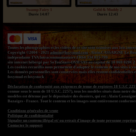
Swamp Fairy 1
Gold & Muddy 2
Durée 14:07
Durée 12:43
Toutes les photographies et les vidéos de ce site sont soumises aux lois inte
Copyright ©2004 - 2021
admin@foxymud.com
- Alain.CASSAIGNE Le Bourg
indépendante TVA Intracommunautaire FR64 334 015 799
site internet hébergé par SoYouStart-OVH SAS au capital de 10 069 020€
Les cookies recueillis nous permettent d’adapter le contenu de nos sites à vos 
Les données personnelles sont conservées mais elles restent confidentielles e
foxymud et foxystock
Déclaration de conformité aux exigences de tenue de registres 18 U.S.C 225
connue sous le nom de 18 U.S.C. 2257), tous les modèles situés dans notre 
modèles est détenue par le dépositaire des dossiers, qui est : Alain Cassaign
Bazaiges - France. Tout le contenu et les images sont entièrement conformes
Conditions générales de vente
Politique de confidentialité
Signaler un contenu illégal et/ ou retrait d'image de toute personne représen
Contacter le support
Fo