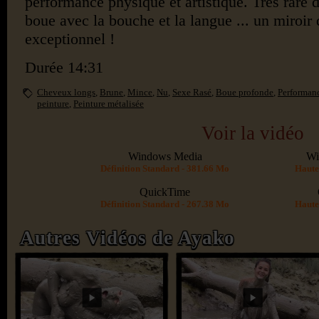
performance physique et artistique. Très rare d
boue avec la bouche et la langue ... un miroir 
exceptionnel !
Durée 14:31
Cheveux longs
,
Brune
,
Mince
,
Nu
,
Sexe Rasé
,
Boue profonde
,
Performan
peinture
,
Peinture métalisée
Voir la vidéo
Windows Media
Wi
Définition Standard - 381.66 Mo
Haute
QuickTime
Définition Standard - 267.38 Mo
Haute
Autres Vidéos de Ayako