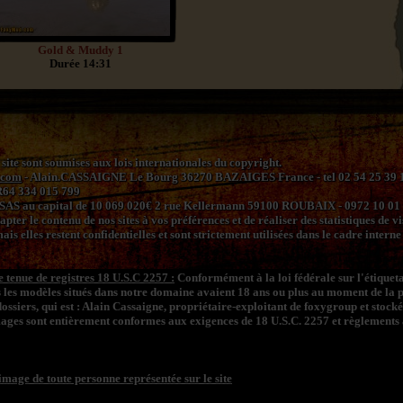
Gold & Muddy 1
Durée 14:31
 site sont soumises aux lois internationales du copyright.
.com
- Alain.CASSAIGNE Le Bourg 36270 BAZAIGES France - tel 02 54 25 39 11 
R64 334 015 799
 SAS au capital de 10 069 020€ 2 rue Kellermann 59100 ROUBAIX - 0972 10 01
ter le contenu de nos sites à vos préférences et de réaliser des statistiques de vi
is elles restent confidentielles et sont strictement utilisées dans le cadre inter
 tenue de registres 18 U.S.C 2257 :
Conformément à la loi fédérale sur l'étiqueta
s les modèles situés dans notre domaine avaient 18 ans ou plus au moment de la 
dossiers, qui est : Alain Cassaigne, propriétaire-exploitant de foxygroup et stock
images sont entièrement conformes aux exigences de 18 U.S.C. 2257 et règlements 
'image de toute personne représentée sur le site