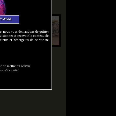
Black dress in mud 2
Durée 15:45
XYWAM
lte, nous vous demandons de quitter
visionner et recevoir le contenu de
ateurs et hébergeurs de ce site ne
Jess
Green and Muddy
Durée 16:05
ité de mettre en oeuvre
squ'à ce site.