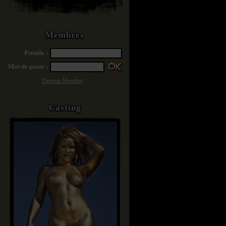
Membres
Pseudo :
Mot de passe :
Devenir Membre
Casting