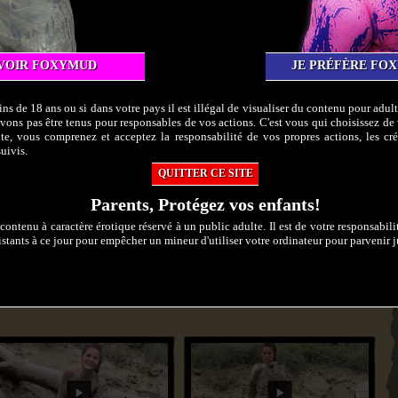
VOIR FOXYMUD
JE PRÉFÈRE FO
re argent métallisée et elle est superbe. Elle s'avance doucement dans la boue
enture sensuelle Ayako s'éclabousse avec la boue et elle est entièrement
et fait le poirier, pied en l'air ... réjouissant
s de 18 ans ou si dans votre pays il est illégal de visualiser du contenu pour adu
ons pas être tenus pour responsables de vos actions. C'est vous qui choisissez de 
ite, vous comprenez et acceptez la responsabilité de vos propres actions, les cré
uivis.
u cul
,
Mince
,
Nu
,
Sexe Rasé
,
Boue profonde
,
Bizarre
,
Mélange boue-peinture
,
alisée
QUITTER CE SITE
Voir la vidéo
Parents, Protégez vos enfants!
dia
Windows Media HD
contenu à caractère érotique réservé à un public adulte. Il est de votre responsabil
stants à ce jour pour empêcher un mineur d'utiliser votre ordinateur pour parvenir ju
 427.67 Mo
Haute Définition - 796.36 Mo
e
QuickTime HD
 233.52 Mo
Haute Définition - 366.09 Mo