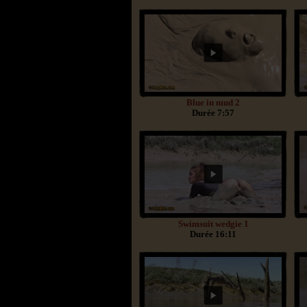
Blue in mud 2
Durée 7:57
Swimsuit wedgie 1
Durée 16:11