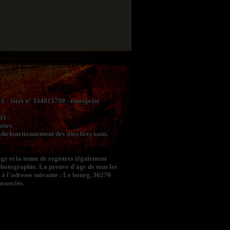
- Siret n° 334015799 - entreprise
 11
sites
ne du fonctionnement des sites foxywam,
ge et la tenue de registres (également
photographie. La preuve d'âge de tous les
é à l’adresse suivante : Le bourg, 36270
associés.