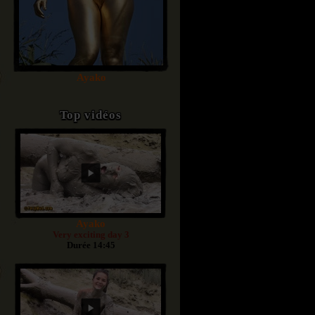
Ayako
Top vidéos
Ayako
Very exciting day 3
Durée 14:45