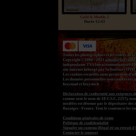
Gold & Muddy 2
Durée 12:43
Toutes les photographies et les vidéos de ce
Copyright ©2004 - 2021
admin@foxymud
indépendante TVA Intracommunautaire F
site internet hébergé par SoYouStart-OVH
Les cookies recueillis nous permettent d’adap
Les données personnelles sont conservées ma
foxymud et foxystock
Déclaration de conformité aux exigences de
connue sous le nom de 18 U.S.C. 2257), tou
modèles est détenue par le dépositaire des 
Bazaiges - France. Tout le contenu et les 
Conditions générales de vente
Politique de confidentialité
Signaler un contenu illégal et/ ou retrait d
Contacter le support