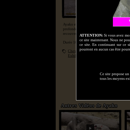
Ayako est entièrement recouverte de peintu
profonde et s'amuse beaucoup dans cette av
recouverte. Ensuite, elle roule sur elle-même 
ATTENTION:
Si vous avez moin
ce site maintenant. Nous ne pouv
Durée 16:07
ce site. En continuant sur ce s
pourront en aucun cas être pours
Cheveux longs
,
Petits seins
,
Brune
,
Bea
Exhibitionniste
,
Sportive
,
Peinture mét
Windows Me
Ce site propose un 
tous les moyens exi
Définition Standard -
QuickTim
Définition Standard -
Autres Vidéos de Ayako