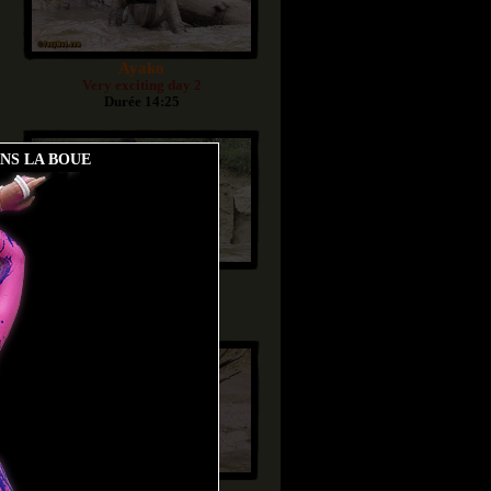
Ayako
Very exciting day 2
Durée 14:25
ANS LA BOUE
Ayako
Very exciting day 1
Durée 14:04
Vika