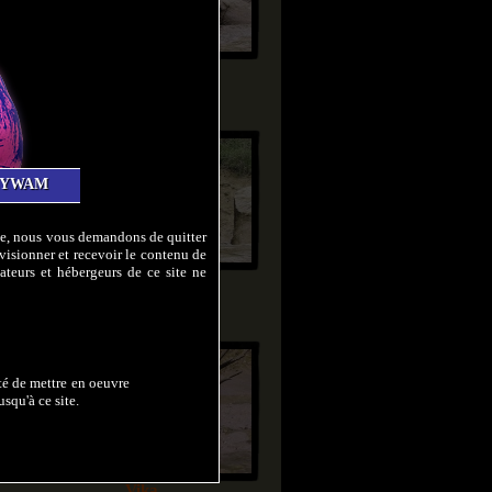
Ayako
Very exciting day 2
Durée 14:25
XYWAM
lte, nous vous demandons de quitter
visionner et recevoir le contenu de
ateurs et hébergeurs de ce site ne
Ayako
Very exciting day 1
Durée 14:04
ité de mettre en oeuvre
squ'à ce site.
Vika