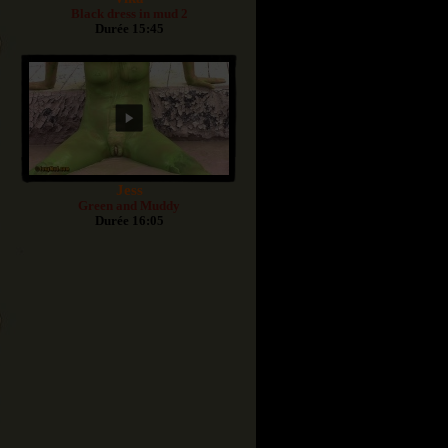
Black dress in mud 2
Durée 15:45
Jess
Green and Muddy
Durée 16:05