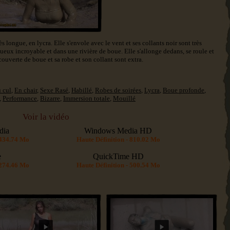
s longue, en lycra. Elle s'envole avec le vent et ses collants noir sont très
ueux incroyable et dans une rivière de boue. Elle s'allonge dedans, se roule et
ecouverte de boue et sa robe et son collant sont extra.
 cul
,
En chair
,
Sexe Rasé
,
Habillé
,
Robes de soirées
,
Lycra
,
Boue profonde
,
,
Performance
,
Bizarre
,
Immersion totale
,
Mouillé
Voir la vidéo
dia
Windows Media HD
 434.74 Mo
Haute Définition - 810.02 Mo
e
QuickTime HD
 274.46 Mo
Haute Définition - 500.54 Mo