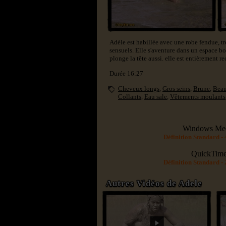
Adèle est habillée avec une robe fendue, trè
sensuels. Elle s'aventure dans un espace bo
plonge la tête aussi. elle est entièrement r
Durée 16:27
Cheveux longs
,
Gros seins
,
Brune
,
Beau
Collants
,
Eau sale
,
Vêtements moulants
Windows Me
Définition Standard -
QuickTim
Définition Standard -
Autres Vidéos de Adele