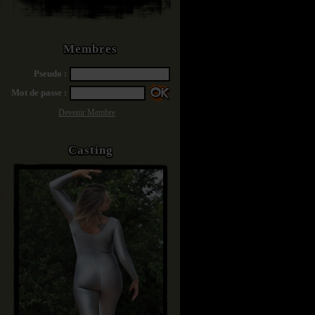
Membres
Pseudo :
Mot de passe :
Devenir Membre
Casting