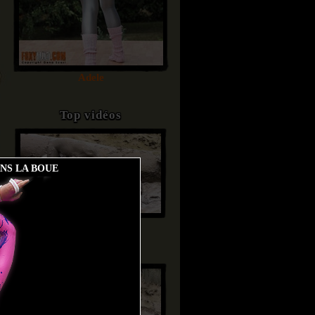
Adele
Top vidéos
ANS LA BOUE
Ayako
Very exciting day 3
Durée 14:45