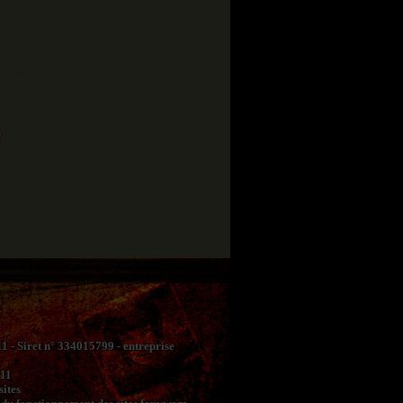
- Siret n° 334015799 - entreprise
 11
sites