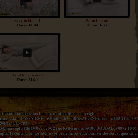
Sexy in black 1
Paint in mud
Durée 14:04
Durée 16:21
First time in mud
Durée 21:21
 site sont soumises aux lois internationales du copyright.
.com
- Alain.CASSAIGNE Le Bourg 36270 BAZAIGES France - tel 02 54 25 39 11 
R64 334 015 799
 SAS au capital de 10 069 020€ 2 rue Kellermann 59100 ROUBAIX - 0972 10 01
ter le contenu de nos sites à vos préférences et de réaliser des statistiques de vi